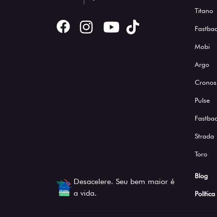
Titano
Fastbac
Mobi
Argo
Cronos
Pulse
Fastba
Strada
Toro
Blog
Desacelere. Seu bem maior é
a vida.
Polític