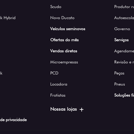
Scudo
Produtor r
k Hybrid
Novo Ducato
Autoescola
Veículos seminovos
Governo
Ofertas do mês
Serviços
Vendas diretas
Agendamen
Microempresas
Revisão e
ck
PCD
Peças
Locadora
Pneus
Frotistas
Soluções f
Nossas lojas
a de privacidade