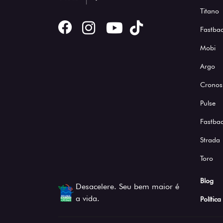
Titano
Fastbac
Mobi
Argo
Cronos
Pulse
Fastba
Strada
Toro
Blog
Desacelere. Seu bem maior é
a vida.
Polític