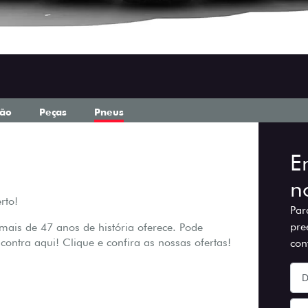
ção
Peças
Pneus
E
n
rto!
Par
pre
is de 47 anos de história oferece. Pode
ontra aqui! Clique e confira as nossas ofertas!
con