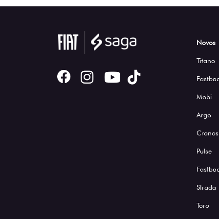
Novos
Titano
Fastbac
Mobi
Argo
Cronos
Pulse
Fastba
Strada
Toro