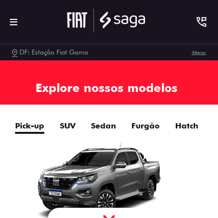
DF: Estação Fiat Gama
Alterar
Explore nossos modelos
Pick-up
SUV
Sedan
Furgão
Hatch