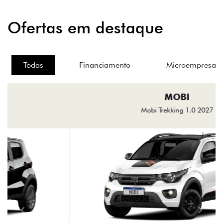
Ofertas em destaque
Todas
Financiamento
Microempresas
MOBI
Mobi Trekking 1.0 2027
templates.template-01.components.carousel.texts.control
templa