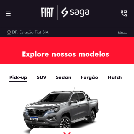
DF: Estação Fiat SIA
Alterar
Explore nossos modelos
Pick-up
SUV
Sedan
Furgão
Hatch