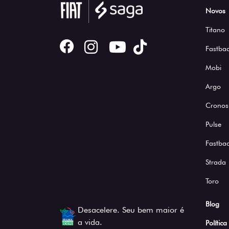
Novos
Titano
Fastbac
Mobi
Argo
Cronos
Pulse
Fastba
Strada
Toro
Blog
Desacelere. Seu bem maior é
a vida.
Polític