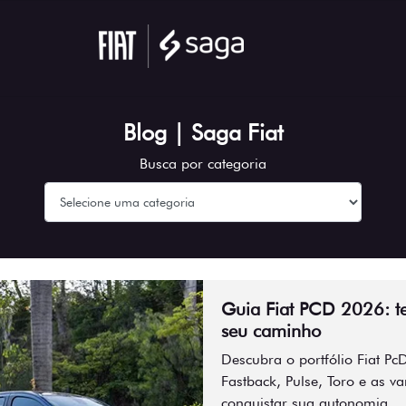
Blog | Saga Fiat
Busca por categoria
Guia Fiat PCD 2026: te
seu caminho
Descubra o portfólio Fiat P
Fastback, Pulse, Toro e as v
conquistar sua autonomia.