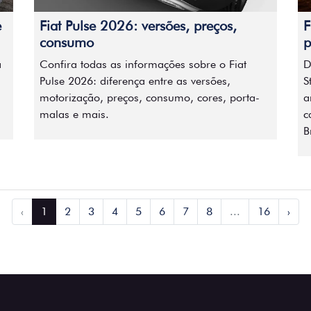
e
Fiat Pulse 2026: versões, preços,
F
consumo
p
a
Confira todas as informações sobre o Fiat
D
Pulse 2026: diferença entre as versões,
S
motorização, preços, consumo, cores, porta-
a
malas e mais.
c
B
‹
1
2
3
4
5
6
7
8
...
16
›