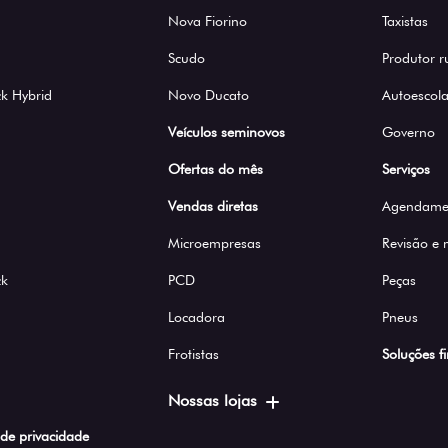
Nova Fiorino
Taxistas
Scudo
Produtor r
k Hybrid
Novo Ducato
Autoescola
Veículos seminovos
Governo
Ofertas do mês
Serviços
Vendas diretas
Agendamen
Microempresas
Revisão e
ck
PCD
Peças
Locadora
Pneus
Frotistas
Soluções f
Nossas lojas
a de privacidade