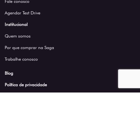
Fale conosco
Agendar Test Drive
Institucional
Quem somos
Por que comprar na Saga
Trabalhe conosco
Blog
Política de privacidade
Nossas lojas
SADIF COMERCIO DE VEICULOS LTDA
09.348.217/0004-04