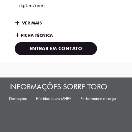
(kgf.m/rpm)
VER MAIS
FICHA TÉCNICA
ENTRAR EM CONTATO
INFORMAÇÕES SOBRE TORO
Destaques
Híbridos Leves MHEV
Performance e carga
Des