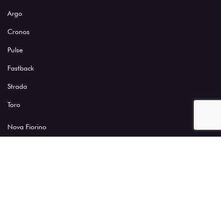
Argo
Cronos
Pulse
Fastback
Strada
Toro
Nova Fiorino
Scudo
Novo Ducato
Veículos seminovos
Ofertas do mês
Vendas diretas