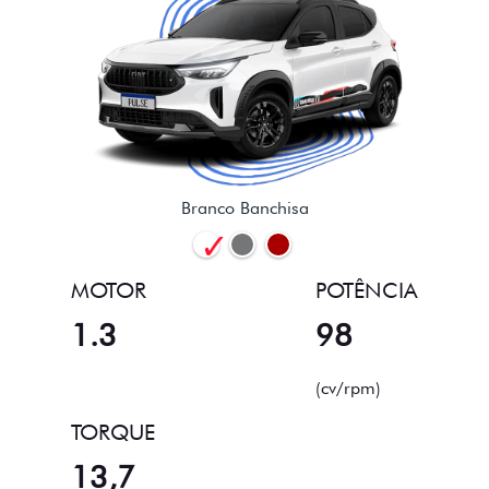
Branco Banchisa
MOTOR
POTÊNCIA
1.3
98
(cv/rpm)
TORQUE
13,7