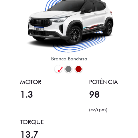
Branco Banchisa
MOTOR
POTÊNCIA
1.3
98
(cv/rpm)
TORQUE
13,7