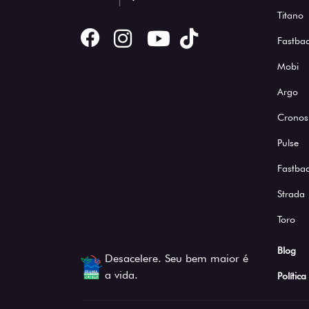
Titano
Fastbac
Mobi
Argo
Cronos
Pulse
Fastba
Strada
Toro
Blog
Desacelere. Seu bem maior é
a vida.
Polític