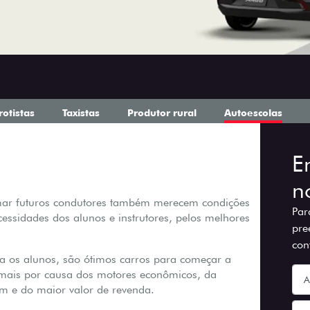
rotistas
Taxistas
Produtor rural
Autoescolas
E
n
mar futuros condutores também merecem condições
Par
ssidades dos alunos e instrutores, pelos melhores
pre
con
ara os alunos, são ótimos carros para começar a
e mais por causa dos motores econômicos, da
em e do maior valor de revenda.