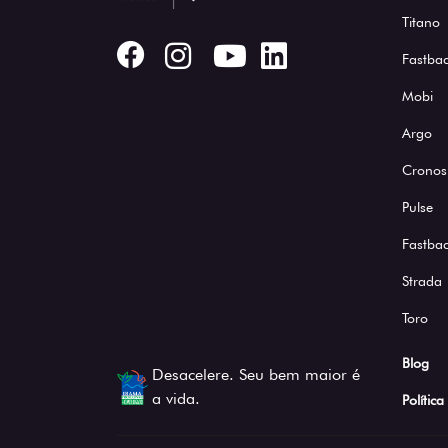
Titano
Fastbac
Mobi
Argo
Cronos
Pulse
Fastba
Strada
Toro
Blog
Desacelere. Seu bem maior é
a vida.
Polític