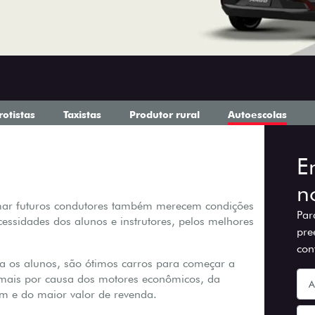
rotistas
Taxistas
Produtor rural
Autoescolas
E
n
mar futuros condutores também merecem condições
Par
ssidades dos alunos e instrutores, pelos melhores
pre
con
ara os alunos, são ótimos carros para começar a
e mais por causa dos motores econômicos, da
em e do maior valor de revenda.