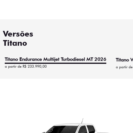
Versões
Titano
Titano Endurance Multijet Turbodiesel MT 2026
Titano 
a partir de R$ 233.990,00
a partir d
Titano Endurance Multijet
Turbodiesel MT 2026