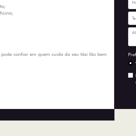
ta;
icina;
 pode confiar em quem cuida do seu táxi tão bem
Pre