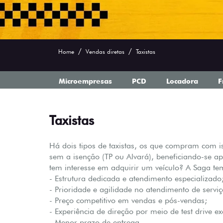
Home
Vendas diretas
Taxistas
Microempresas
PCD
Locadora
F
Taxistas
Há dois tipos de taxistas, os que compram com 
sem a isenção (TP ou Alvará), beneficiando-se a
tem interesse em adquirir um veículo? A Saga te
- Estrutura dedicada e atendimento especializado
- Prioridade e agilidade no atendimento de serviç
- Preço competitivo em vendas e pós-vendas;
- Experiência de direção por meio de test drive ex
- Menor prazo de entrega.