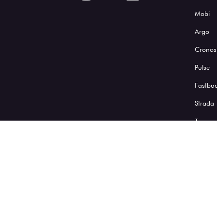
Mobi
Argo
Cronos
Pulse
Fastba
Strada
Toro
Blog
Desacelere. Seu bem maior é
a vida.
Polític
SADIF COMERCIO DE VEICULOS LTDA
09.348.217/0006-76