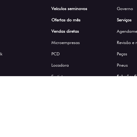
Veículos seminovos
Governo
Ofertas do mês
Serviços
Vendas diretas
Agendamen
Microempresas
Revisão e
ck
PCD
Peças
Locadora
Pneus
Frotistas
Soluções f
Nossas lojas
a de privacidade