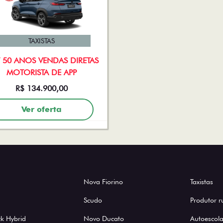
TAXISTAS
T 50 ANOS VENDAS DIRETAS
MOTORISTA DE APP
R$ 134.900,00
Ver oferta
Nova Fiorino
Taxistas
Scudo
Produtor r
k Hybrid
Novo Ducato
Autoescola