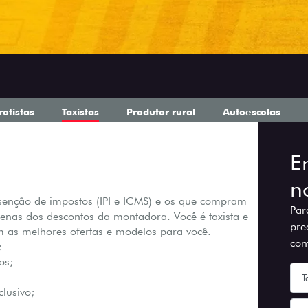
rotistas
Taxistas
Produtor rural
Autoescolas
E
n
isenção de impostos (IPI e ICMS) e os que compram
Par
penas dos descontos da montadora. Você é taxista e
pre
m as melhores ofertas e modelos para você.
con
;
os;
clusivo;