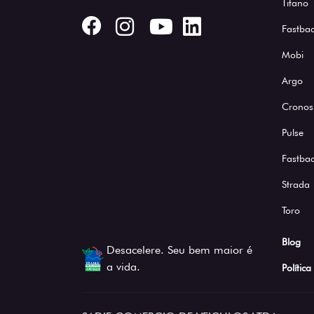
Titano
Fastbac
Mobi
Argo
Cronos
Pulse
Fastba
Strada
Toro
Blog
Desacelere. Seu bem maior é
a vida.
Polític