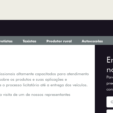
rotistas
Taxistas
Produtor rural
Autoescolas
E
n
issionais altamente capacitados para atendimento
Par
 sobre os produtos e suas aplicações e
pre
 processo licitatório até a entrega dos veículos.
con
a visita de um de nossos representantes