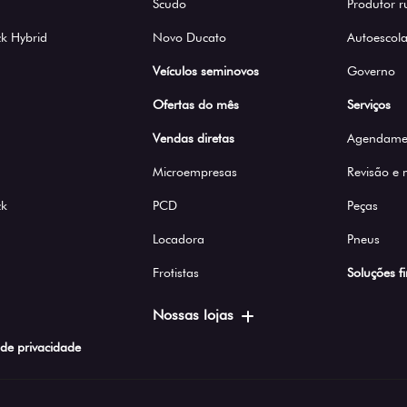
Scudo
Produtor r
k Hybrid
Novo Ducato
Autoescola
Veículos seminovos
Governo
Ofertas do mês
Serviços
Vendas diretas
Agendamen
Microempresas
Revisão e
ck
PCD
Peças
Locadora
Pneus
Frotistas
Soluções f
Nossas lojas
a de privacidade