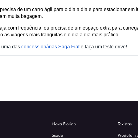
recisa de um carro ágil para o dia a dia e para estacionar em lu
rtam muita bagagem.
iaja com frequência, ou precisa de um espaço extra para carrega
o as viagens mais tranquilas e o dia a dia mais prático.
te uma das
concessionárias Saga Fiat
e faça um teste drive!
Nova Fiorino
Taxistas
Scudo
Produtor r