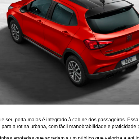
 que seu porta-malas é integrado à cabine dos passageiros. Ess
para a rotina urbana, com fácil manobrabilidade e praticidade
inhas arrojadas que agradam a um público que valoriza a agilid