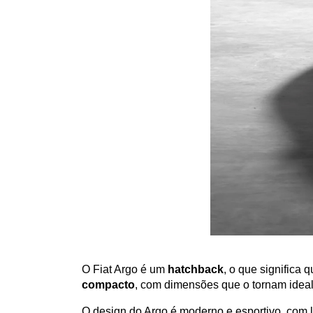
O Fiat Argo é um 
hatchback
, o que significa
compacto
, com dimensões que o tornam ideal 
O design do Argo é moderno e esportivo, com l