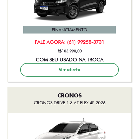
De: R$ 183.990,00
R$ 179.000,00
Ver oferta
FASTBACK
FASTBACK AUDACE TURBO 200 HYBRID FLEX AT 2026
FINANCIAMENTO
FALE AGORA: (61) 99258-3731
De: R$ 167.490,00
R$ 153.990,00
Ver oferta
FASTBACK