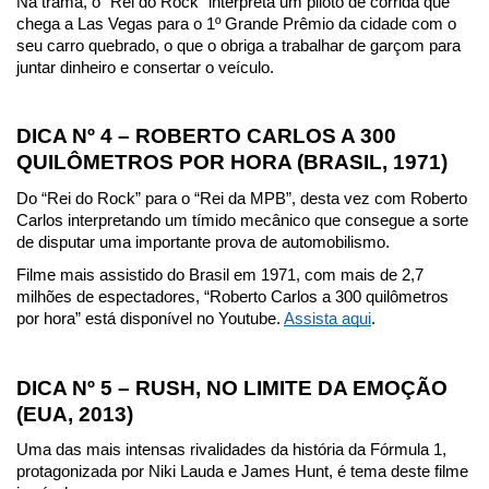
Na trama, o “Rei do Rock” interpreta um piloto de corrida que 
chega a Las Vegas para o 1º Grande Prêmio da cidade com o 
seu carro quebrado, o que o obriga a trabalhar de garçom para 
juntar dinheiro e consertar o veículo.
DICA Nº 4 – ROBERTO CARLOS A 300 
QUILÔMETROS POR HORA (BRASIL, 1971)
Do “Rei do Rock” para o “Rei da MPB”, desta vez com Roberto 
Carlos interpretando um tímido mecânico que consegue a sorte 
de disputar uma importante prova de automobilismo.
Filme mais assistido do Brasil em 1971, com mais de 2,7 
milhões de espectadores, “Roberto Carlos a 300 quilômetros 
por hora” está disponível no Youtube. 
Assista aqui
.
DICA Nº 5 – RUSH, NO LIMITE DA EMOÇÃO 
(EUA, 2013)
Uma das mais intensas rivalidades da história da Fórmula 1, 
protagonizada por Niki Lauda e James Hunt, é tema deste filme 