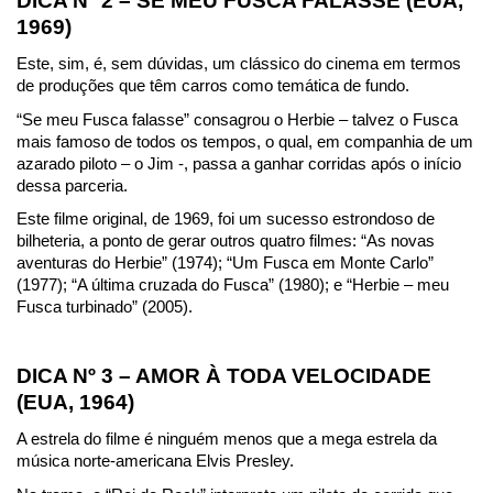
DICA Nº 2 – SE MEU FUSCA FALASSE (EUA, 
1969)
Este, sim, é, sem dúvidas, um clássico do cinema em termos 
de produções que têm carros como temática de fundo.
“Se meu Fusca falasse” consagrou o Herbie – talvez o Fusca 
mais famoso de todos os tempos, o qual, em companhia de um 
azarado piloto – o Jim -, passa a ganhar corridas após o início 
dessa parceria.
Este filme original, de 1969, foi um sucesso estrondoso de 
bilheteria, a ponto de gerar outros quatro filmes: “As novas 
aventuras do Herbie” (1974); “Um Fusca em Monte Carlo” 
(1977); “A última cruzada do Fusca” (1980); e “Herbie – meu 
Fusca turbinado” (2005).
DICA Nº 3 – AMOR À TODA VELOCIDADE 
(EUA, 1964)
A estrela do filme é ninguém menos que a mega estrela da 
música norte-americana Elvis Presley.