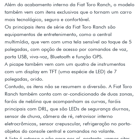
Além do acabamento interno da Fiat Toro Ranch, o modelo
também vem com itens exclusivos que o tornam um carro
mais tecnológico, seguro e confortável.
Os principais itens de série da Fiat Toro Ranch são
equipamentos de entretenimento, como a central
multimídia, que vem com uma tela sensível ao toque de 5
polegadas, com opção de acesso por comandos de voz,
porta USB, viva-voz, Bluetooth e função GPS.
A picape também vem com um quatro de instrumentos
com um display em TFT (uma espécie de LED) de 7
polegadas, orido.
Contudo, os itens não se resumem a diversão. A Fiat Toro
Ranch também conta com ar-condicionado de duas zonas,
faróis de neblina que acompanham as curvas, faróis
principais com DRL, que são LEDs de segurança diurnos,
sensor de chuva, câmera de ré, retrovisor interno
eletrocrômicos, sensor crepuscular, refrigeração no porta-
objetos do console central e comandos no volante.
A lista é extensa e não para por aí, portanto, vamos citar