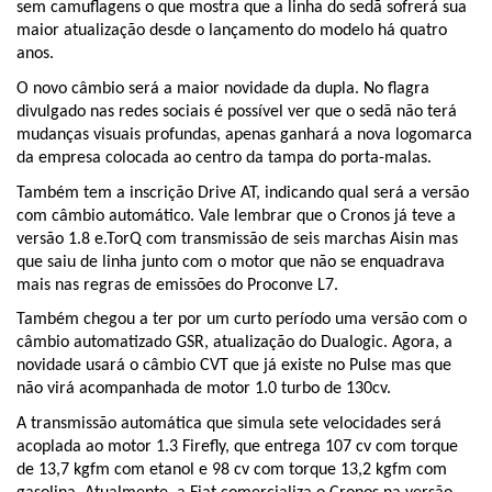
sem camuflagens o que mostra que a linha do sedã sofrerá sua 
maior atualização desde o lançamento do modelo há quatro 
anos.
O novo câmbio será a maior novidade da dupla. No flagra 
divulgado nas redes sociais é possível ver que o sedã não terá 
mudanças visuais profundas, apenas ganhará a nova logomarca 
da empresa colocada ao centro da tampa do porta-malas. 
Também tem a inscrição Drive AT, indicando qual será a versão 
com câmbio automático. Vale lembrar que o Cronos já teve a 
versão 1.8 e.TorQ com transmissão de seis marchas Aisin mas 
que saiu de linha junto com o motor que não se enquadrava 
mais nas regras de emissões do Proconve L7. 
Também chegou a ter por um curto período uma versão com o 
câmbio automatizado GSR, atualização do Dualogic. Agora, a 
novidade usará o câmbio CVT que já existe no Pulse mas que 
não virá acompanhada de motor 1.0 turbo de 130cv.
A transmissão automática que simula sete velocidades será 
acoplada ao motor 1.3 Firefly, que entrega 107 cv com torque 
de 13,7 kgfm com etanol e 98 cv com torque 13,2 kgfm com 