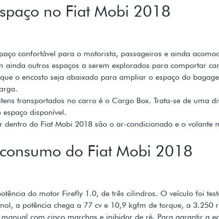
espaço no Fiat Mobi 2018
spaço confortável para o motorista, passageiros e ainda acom
m ainda outros espaços a serem explorados para comportar ca
e que o encosto seja abaixado para ampliar o espaço do bagage
arga.
tens transportados no carro é o Cargo Box. Trata-se de uma div
o espaço disponível.
 dentro do Fiat Mobi 2018 são o ar-condicionado e o volante mu
o consumo do Fiat Mobi 2018
tência do motor Firefly 1.0, de três cilindros. O veículo foi tes
nol, a potência chega a 77 cv e 10,9 kgfm de torque, a 3.250 
nual com cinco marchas e inibidor de ré. Para garantir a e