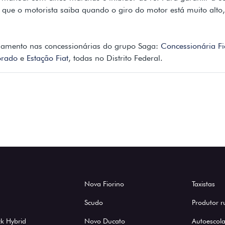
a que o motorista saiba quando o giro do motor está muito alt
agamento nas concessionárias do grupo Saga:
Concessionária Fi
orado
e
Estação Fiat
, todas no Distrito Federal.
Nova Fiorino
Taxistas
Scudo
Produtor r
k Hybrid
Novo Ducato
Autoescola