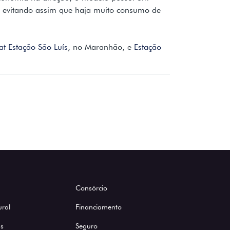
o, evitando assim que haja muito consumo de
at Estação São Luís
, no Maranhão, e
Estação
Consórcio
ural
Financiamento
s
Seguro