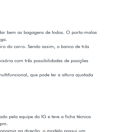
odar bem as bagagens de todos. O porta-malas
rga.
iro do carro. Sendo assim, o banco de trás
isória com três possibilidades de posições
ltifuncional, que pode ter a altura ajustada
tado pela equipe do IG e teve a ficha técnica
rpm.
conomia na direção, o modelo possui um