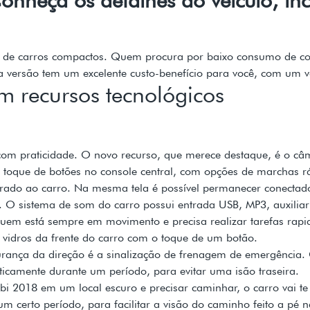
to de carros compactos. Quem procura por baixo consumo de 
va versão tem um excelente custo-benefício para você, com um v
m recursos tecnológicos
 com praticidade. O novo recurso, que merece destaque, é o c
lo toque de botões no console central, com opções de marchas r
grado ao carro. Na mesma tela é possível permanecer conectado
O sistema de som do carro possui entrada USB, MP3, auxiliar 
uem está sempre em movimento e precisa realizar tarefas rap
e vidros da frente do carro com o toque de um botão.
urança da direção é a sinalização de frenagem de emergência.
aticamente durante um período, para evitar uma isão traseira.
obi 2018 em um local escuro e precisar caminhar, o carro vai 
certo período, para facilitar a visão do caminho feito a pé 