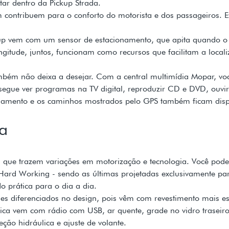
tar dentro da Pickup Strada.
m contribuem para o conforto do motorista e dos passageiros.
kup vem com um sensor de estacionamento, que apita quando o
ongitude, juntos, funcionam como recursos que facilitam a loca
mbém não deixa a desejar. Com a central multimídia Mopar, voc
segue ver programas na TV digital, reproduzir CD e DVD, ouvir
onamento e os caminhos mostrados pelo GPS também ficam dispo
da
es que trazem variações em motorização e tecnologia. Você pod
 Hard Working - sendo as últimas projetadas exclusivamente pa
o prática para o dia a dia.
hes diferenciados no design, pois vêm com revestimento mais e
ica vem com rádio com USB, ar quente, grade no vidro traseiro 
ção hidráulica e ajuste de volante.