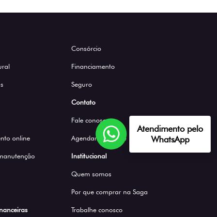
Consórcio
ural
Financiamento
s
Seguro
Contato
Fale conosco
Atendimento pelo
to online
Agendar Test Drive
WhatsApp
 manutenção
Institucional
Quem somos
Por que comprar na Saga
inanceiras
Trabalhe conosco