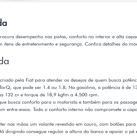
da
ocura desempenho nas pistas, conforto no interior e alta capa
m itens de entretenimento e segurança. Confira detalhes do mo
ada
riado pela Fiat para atender os desejos de quem busca potênc
E.TorQ, que pode ser 1.4 ou 1.8. Na gasolina, a potência é de
ga 132 cv e torque de 18,9 kgfm a 4.500 rpm.
 que busca conforto para o motorista e também para os passa
 entre-eixos. Todo o conforto interno não compromete a capa
á ter nas mãos um volante revestido em couro, com botões para
tá dirigindo consegue regular a altura do banco e apoiar o pé