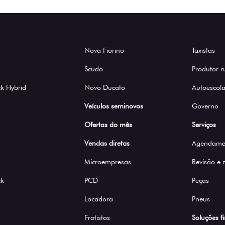
Nova Fiorino
Taxistas
Scudo
Produtor r
k Hybrid
Novo Ducato
Autoescola
Veículos seminovos
Governo
Ofertas do mês
Serviços
Vendas diretas
Agendamen
Microempresas
Revisão e
ck
PCD
Peças
Locadora
Pneus
Frotistas
Soluções f