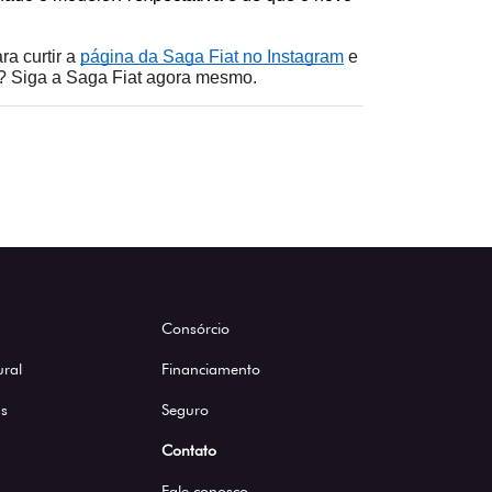
a curtir a 
página da Saga Fiat no Instagram
 e 
a? Siga a Saga Fiat agora mesmo.
Consórcio
ural
Financiamento
s
Seguro
Contato
Fale conosco