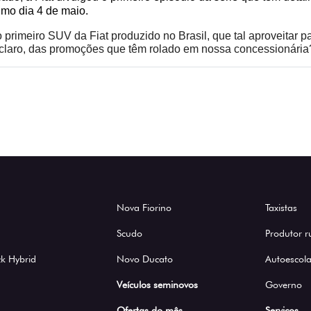
imo dia 4 de maio.
imeiro SUV da Fiat produzido no Brasil, que tal aproveitar par
e, claro, das promoções que têm rolado em nossa concessionári
Nova Fiorino
Taxistas
Scudo
Produtor r
k Hybrid
Novo Ducato
Autoescola
Veículos seminovos
Governo
Ofertas do mês
Serviços