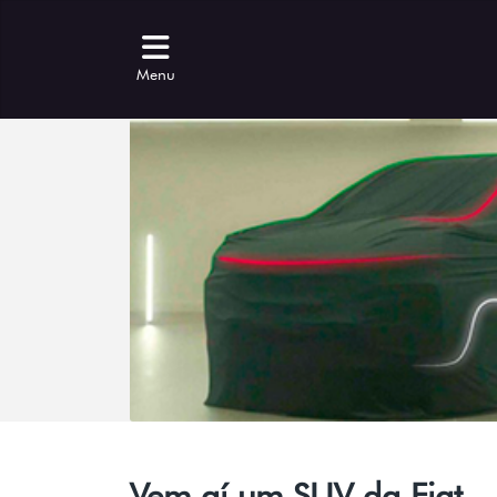
Menu
Vem aí um SUV da Fiat