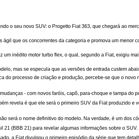
rando o seu novo SUV: o Progetto Fiat 363, que chegará ao merc
s ágil que os concorrentes da categoria e promova um menor c
 um inédito motor turbo flex, o qual, segundo a Fiat, exigiu ma
delo, mas se especula que as versões de entrada custem abaix
ca do processo de criação e produção, percebe-se que o novo mod
is mudanças - com novos faróis, capô, para-choque e tampa do p
 revela é que ele será o primeiro SUV da Fiat produzido e ven
ão será o nome definitivo do modelo. Na verdade, é um dos cód
sil 21 (BBB 21) para revelar algumas informações sobre o SUV.
, a Fiat divulgou o primeiro episódio da série que tem detalh