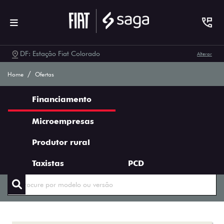
DF: Estação Fiat Colorado
Alterar
Ofertas Saga Fiat
Home
Ofertas
Financiamento
Microempresas
Produtor rural
ENCONTRE UMA OFERTA
Taxistas
PCD