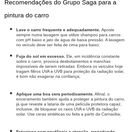
Recomendações do Grupo Saga para a 
pintura do carro
Lave o carro frequente e adequadamente. 
Aposte 
sempre numa lavagem que utilize shampoo para carros 
com pH baixo e jato de água de baixa pressão. A lavagem 
no veículo deve ser feita de cima para baixo;
Fuja do sol em excesso.
 Ele, em incidência constante 
sobre o carro, provoca desbotamentos e manchas 
impossíveis de serem retiradas. Embora os veículos hoje 
tragam filtros UVA e UVB para proteção da radiação solar, 
é bom não exagerar na confiança;
Aplique uma boa cera periodicamente.
 Afinal, o 
enceramento também ajuda a proteger a pintura do carro, 
já que reveste a lataria de uma película protetora capaz, 
inclusive, de bloquear os raios UVA e UVB da radiação 
solar. Use ceras sintéticas ou feita a partir da Carnaúba;
Estacione com prudência e atenção, respeitando 