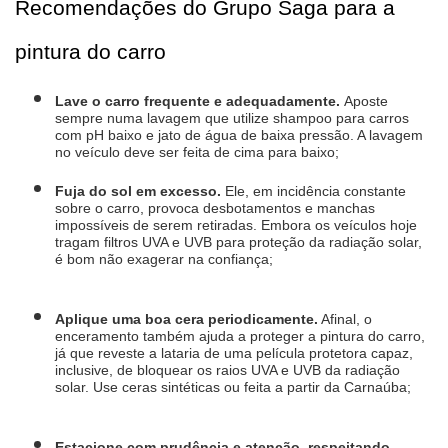
Recomendações do Grupo Saga para a 
pintura do carro
Lave o carro frequente e adequadamente. 
Aposte 
sempre numa lavagem que utilize shampoo para carros 
com pH baixo e jato de água de baixa pressão. A lavagem 
no veículo deve ser feita de cima para baixo;
Fuja do sol em excesso.
 Ele, em incidência constante 
sobre o carro, provoca desbotamentos e manchas 
impossíveis de serem retiradas. Embora os veículos hoje 
tragam filtros UVA e UVB para proteção da radiação solar, 
é bom não exagerar na confiança;
Aplique uma boa cera periodicamente.
 Afinal, o 
enceramento também ajuda a proteger a pintura do carro, 
já que reveste a lataria de uma película protetora capaz, 
inclusive, de bloquear os raios UVA e UVB da radiação 
solar. Use ceras sintéticas ou feita a partir da Carnaúba;
Estacione com prudência e atenção, respeitando 