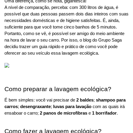
Uma diferença, como se nota, gigantesca!
A nível de comparação, perceba: com 300 litros de água, é 
possível que duas pessoas passem dois dias inteiros com suas 
necessidades domésticas e de higiene satisfeitas. É, ainda, 
suficiente para que você tome cinco banhos de 5 minutos.
Portanto, como se vê, é possível ser amigo do meio ambiente 
na hora de lavar o seu carro. Por isso, o blog do Grupo Saga 
decidiu trazer um guia rápido e prático de como você pode 
oferecer ao seu veículo essa lavagem ecológica.
Como preparar a lavagem ecológica?
É bem simples: você vai precisar de 
2 baldes
; 
shampoo para 
carros
; 
desengraxante
; 
luvas para lavação 
com as quais irá 
ensaboar o carro; 
2 panos de microfibras
 e 
1 borrifador
.
Como fazer a lavagem ecológica?