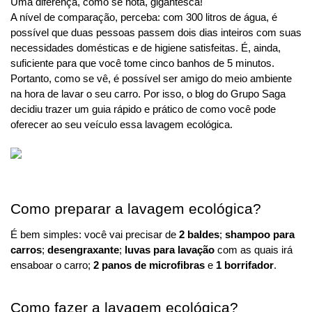
Uma diferença, como se nota, gigantesca!
A nível de comparação, perceba: com 300 litros de água, é 
possível que duas pessoas passem dois dias inteiros com suas 
necessidades domésticas e de higiene satisfeitas. É, ainda, 
suficiente para que você tome cinco banhos de 5 minutos.
Portanto, como se vê, é possível ser amigo do meio ambiente 
na hora de lavar o seu carro. Por isso, o blog do Grupo Saga 
decidiu trazer um guia rápido e prático de como você pode 
oferecer ao seu veículo essa lavagem ecológica.
Como preparar a lavagem ecológica?
É bem simples: você vai precisar de 
2 baldes
; 
shampoo para 
carros
; 
desengraxante
; 
luvas para lavação 
com as quais irá 
ensaboar o carro; 
2 panos de microfibras
 e 
1 borrifador
.
Como fazer a lavagem ecológica?