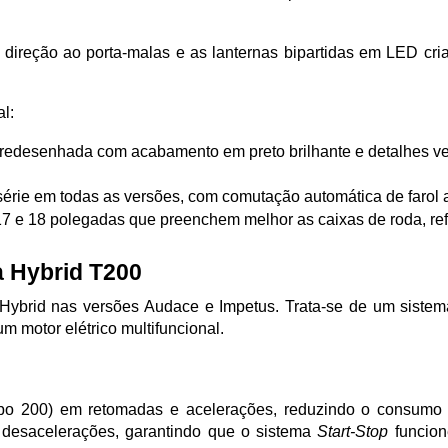
m direção ao porta-malas e as lanternas bipartidas em LED cri
l:
a redesenhada com acabamento em preto brilhante e detalhes ve
série em todas as versões, com comutação automática de farol a
 e 18 polegadas que preenchem melhor as caixas de roda, refo
a Hybrid T200
-Hybrid nas versões Audace e Impetus. Trata-se de um sistema
um motor elétrico multifuncional.
Turbo 200) em retomadas e acelerações, reduzindo o consumo 
s desacelerações, garantindo que o sistema 
Start-Stop
 funcio