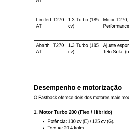
AT
Limited T270 
1.3 Turbo (185 
Motor T270, 
AT
cv)
Performance 
Abarth T270 
1.3 Turbo (185 
Ajuste espor
AT
cv)
Teto Solar (o
Desempenho e motorização
O Fastback oferece dois dos motores mais mod
1. Motor Turbo 200 (Flex / Híbrido)
Potência: 130 cv (E) / 125 cv (G).
Torque: 20,4 kgfm.