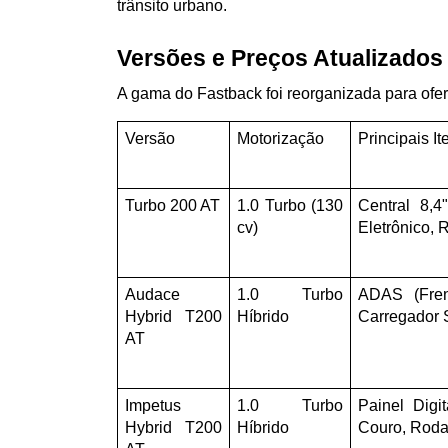
trânsito urbano.
Versões e Preços Atualizados
A gama do Fastback foi reorganizada para ofer
Versão
Motorização
Principais It
Turbo 200 AT
1.0 Turbo (130 
Central 8,4"
cv)
Eletrônico, 
Audace 
1.0 Turbo 
ADAS (Fren
Hybrid T200 
Híbrido
Carregador 
AT
Impetus 
1.0 Turbo 
Painel Digi
Hybrid T200 
Híbrido
Couro, Roda