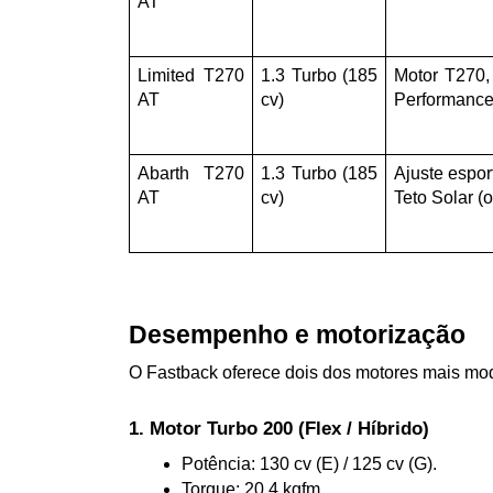
AT
Limited T270 
1.3 Turbo (185 
Motor T270, 
AT
cv)
Performance 
Abarth T270 
1.3 Turbo (185 
Ajuste espor
AT
cv)
Teto Solar (o
Desempenho e motorização
O Fastback oferece dois dos motores mais mod
1. Motor Turbo 200 (Flex / Híbrido)
Potência: 130 cv (E) / 125 cv (G).
Torque: 20,4 kgfm.