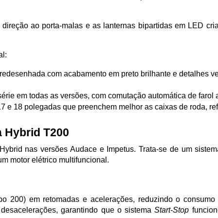
m direção ao porta-malas e as lanternas bipartidas em LED cri
l:
a redesenhada com acabamento em preto brilhante e detalhes ve
série em todas as versões, com comutação automática de farol a
 e 18 polegadas que preenchem melhor as caixas de roda, refo
a Hybrid T200
-Hybrid nas versões Audace e Impetus. Trata-se de um sistema
um motor elétrico multifuncional.
Turbo 200) em retomadas e acelerações, reduzindo o consumo 
s desacelerações, garantindo que o sistema 
Start-Stop
 funcio