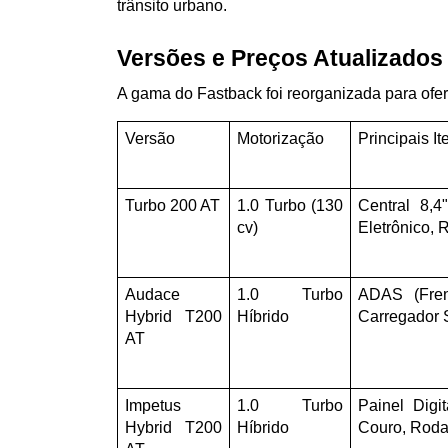
trânsito urbano.
Versões e Preços Atualizados
A gama do Fastback foi reorganizada para ofer
Versão
Motorização
Principais It
Turbo 200 AT
1.0 Turbo (130 
Central 8,4"
cv)
Eletrônico, 
Audace 
1.0 Turbo 
ADAS (Fren
Hybrid T200 
Híbrido
Carregador 
AT
Impetus 
1.0 Turbo 
Painel Digi
Hybrid T200 
Híbrido
Couro, Roda