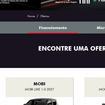
Ofertas Saga Fiat
Home
Ofertas
Financiamento
Mic
ENCONTRE UMA OFE
MOBI
MOBI LIKE 1.0 2027
MOB