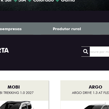
roempresas
Produtor rural
RTA
MOBI
ARGO
I TREKKING 1.0 2027
ARGO DRIVE 1.3 AT FLE