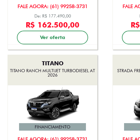
FALE AGORA: (61) 99258-3731
FALE A
De: R$ 177.490,00
R$ 162.500,00
R$
Ver oferta
TITANO
TITANO RANCH MULTIJET TURBODIESEL AT
STRADA FR
2026
FINANCIAMENTO
FALE AGORA: (61) 99258-3731
FALE A