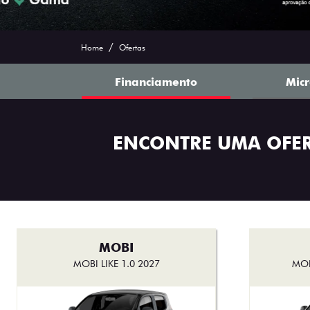
Ofertas Saga Fiat
Home
Ofertas
Financiamento
Mic
ENCONTRE UMA OFE
MOBI
MOBI LIKE 1.0 2027
MOB