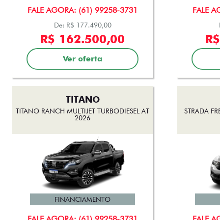
FALE AGORA: (61) 99258-3731
FALE A
De: R$ 177.490,00
R$ 162.500,00
R$
Ver oferta
TITANO
TITANO RANCH MULTIJET TURBODIESEL AT
STRADA FR
2026
FINANCIAMENTO
FALE AGORA: (61) 99258-3731
FALE A