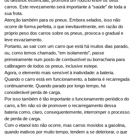
ou destinos essenciais, promova um rodízio entre os seus 
carros. Este revezamento será importante à “saúde” de toda a 
sua frota.
Atenção também para os pneus. Embora selados, isso não 
ocorre de forma perfeita, o que inevitavelmente, em razão do 
próprio peso dos carros sobre os pneus, provoca o gradual e 
leve esvaziamento.
Portanto, ao sair com um carro que está há muitos dias parado, 
ou, como temos chamado, “em isolamento”, passe 
primeiramente num posto de combustível ou borracharia para 
calibragem de todos os pneus, inclusive estepe.
Agora, o elemento mais sensível à inatividade: a bateria. 
Quando o carro está em funcionamento, a bateria é recarregada 
continuamente. Quando parado por longo tempo, há 
considerável perda de carga.
Por isso também é tão importante o funcionamento periódico do 
carro, a fim não só de promover o recarregamento dessa 
bateria como, claro, consequentemente, interromper o processo 
de perda de carga. 
Com o etanol isto não ocorre, mas carros movidos a gasolina, 
quando inativos por muito tempo, tendem a se deteriorar, o que 