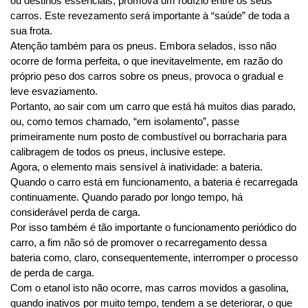
ou destinos essenciais, promova um rodízio entre os seus 
carros. Este revezamento será importante à “saúde” de toda a 
sua frota.
Atenção também para os pneus. Embora selados, isso não 
ocorre de forma perfeita, o que inevitavelmente, em razão do 
próprio peso dos carros sobre os pneus, provoca o gradual e 
leve esvaziamento.
Portanto, ao sair com um carro que está há muitos dias parado, 
ou, como temos chamado, “em isolamento”, passe 
primeiramente num posto de combustível ou borracharia para 
calibragem de todos os pneus, inclusive estepe.
Agora, o elemento mais sensível à inatividade: a bateria. 
Quando o carro está em funcionamento, a bateria é recarregada 
continuamente. Quando parado por longo tempo, há 
considerável perda de carga.
Por isso também é tão importante o funcionamento periódico do 
carro, a fim não só de promover o recarregamento dessa 
bateria como, claro, consequentemente, interromper o processo 
de perda de carga. 
Com o etanol isto não ocorre, mas carros movidos a gasolina, 
quando inativos por muito tempo, tendem a se deteriorar, o que 