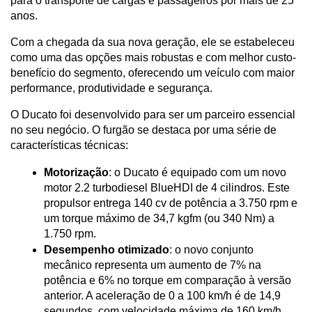
para o transporte de cargas e passageiros por mais de 25 
anos. 
Com a chegada da sua nova geração, ele se estabeleceu 
como uma das opções mais robustas e com melhor custo-
benefício do segmento, oferecendo um veículo com maior 
performance, produtividade e segurança.
O Ducato foi desenvolvido para ser um parceiro essencial 
no seu negócio. O furgão se destaca por uma série de 
características técnicas:
Motorização
: o Ducato é equipado com um novo 
motor 2.2 turbodiesel BlueHDI de 4 cilindros. Este 
propulsor entrega 140 cv de potência a 3.750 rpm e 
um torque máximo de 34,7 kgfm (ou 340 Nm) a 
1.750 rpm.
Desempenho otimizado
: o novo conjunto 
mecânico representa um aumento de 7% na 
potência e 6% no torque em comparação à versão 
anterior. A aceleração de 0 a 100 km/h é de 14,9 
segundos, com velocidade máxima de 160 km/h.