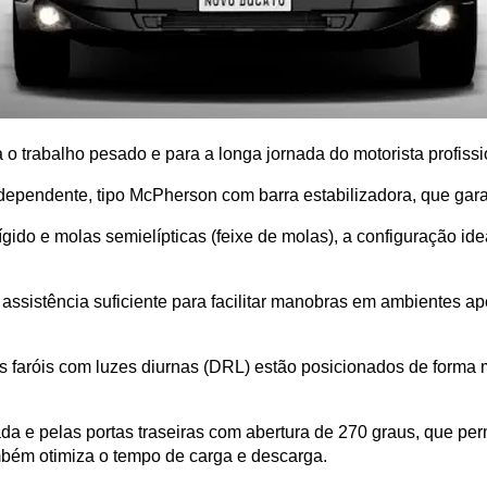
o trabalho pesado e para a longa jornada do motorista profissi
ependente, tipo McPherson com barra estabilizadora, que garant
ígido e molas semielípticas (feixe de molas), a configuração id
 assistência suficiente para facilitar manobras em ambientes a
 faróis com luzes diurnas (DRL) estão posicionados de forma m
rada e pelas portas traseiras com abertura de 270 graus, que pe
ambém otimiza o tempo de carga e descarga.