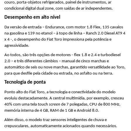
couro, porta-objetos refrigerados, painel de instrumentos, ar 
condicional digital dual zone, com saídas de ar independentes.
Desempenho em alto nível
Da versão de entrada – Endurance, com motor 1.8 Flex, 135 cavalos 
na gasolina e 139 no etanol – à topo de linha – Ranch 2.0 Diesel AT9 4 
x 4 -, o desempenho do Fiat Toro impressiona pela potência e 
agressividade.
Ao todos, são três opções de motores - flex 1.8 e 2.4 e turbodiesel 
2.0 – e três diferentes câmbios – manual de cinco marchas e 
automático de seis ou nove marchas, garantido versatilidade ao Toro, 
para que desfile pela cidade ou estrada, no asfalto ou na terra.
Tecnologia de ponta
Ponto alto do Fiat Toro, a tecnologia e conectividade do modelo 
evoluiu destacadamente. A central multimídia, por exemplo, cresceu 
40% com uma tela 
touch screen
 de 7 polegadas, CPU de 800 MHz, 
memória interna de 4 GB, RAM de 1 GB e Android 8.0.
Além disso, o modelo traz sensores inteligentes de chuva e 
crepusculares, automaticamente acionados quando necessários. 