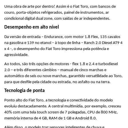
Uma obra de arte por dentro! Assim é o Fiat Toro, com bancos de 
couro, porta-objetos refrigerados, painel de instrumentos, ar 
condicional digital dual zone, com saídas de ar independentes.
Desempenho em alto nível
Da versão de entrada – Endurance, com motor 1.8 Flex, 135 cavalos 
na gasolina e 139 no etanol – à topo de linha – Ranch 2.0 Diesel AT9 4 
x 4 -, o desempenho do Fiat Toro impressiona pela potência e 
agressividade.
Ao todos, são três opções de motores - flex 1.8 e 2.4 e turbodiesel 
2.0 – e três diferentes câmbios – manual de cinco marchas e 
automático de seis ou nove marchas, garantido versatilidade ao Toro, 
para que desfile pela cidade ou estrada, no asfalto ou na terra.
Tecnologia de ponta
Ponto alto do Fiat Toro, a tecnologia e conectividade do modelo 
evoluiu destacadamente. A central multimídia, por exemplo, cresceu 
40% com uma tela 
touch screen
 de 7 polegadas, CPU de 800 MHz, 
memória interna de 4 GB, RAM de 1 GB e Android 8.0.
Além disso, o modelo traz sensores inteligentes de chuva e 