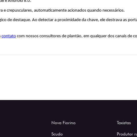
B e Android 8.0.
uva e crepusculares, automaticamente acionados quando necessários. 
gico de destaque. Ao detectar a proximidade da chave, ele destrava as porta
 
contato
 com nossos consultores de plantão, em qualquer dos canais de c
Nova Fiorino
Taxistas
Scudo
Produtor r