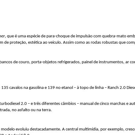
per
, que é uma espécie de para-choque de impulsão com quebra-mato embut
lém de proteção, estética ao veículo. Assim como as rodas robustas que co
ancos de couro, porta-objetos refrigerados, painel de instrumentos, ar cond
135 cavalos na gasolina e 139 no etanol – à topo de linha – Ranch 2.0 Diese
 turbodiesel 2.0 – e três diferentes câmbios – manual de cinco marchas e a
trada, no asfalto ou na terra.
 do modelo evoluiu destacadamente. A central multimídia, por exemplo, cre