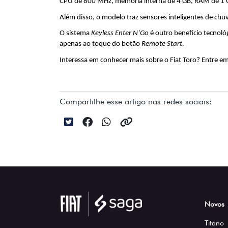
CPU de 800 MHz, memória interna de 4 GB, RAM de 1 G
Além disso, o modelo traz sensores inteligentes de ch
O sistema 
Keyless Enter N’Go
 é outro benefício tecnoló
apenas ao toque do botão 
Remote Start
.
Interessa em conhecer mais sobre o Fiat Toro? Entre em
Compartilhe esse artigo nas redes sociais:
Novos
Titano