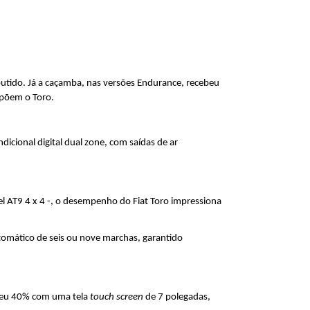
ido. Já a caçamba, nas versões Endurance, recebeu 
mpõem o Toro.
icional digital dual zone, com saídas de ar 
l AT9 4 x 4 -, o desempenho do Fiat Toro impressiona 
utomático de seis ou nove marchas, garantido 
sceu 40% com uma tela 
touch screen
 de 7 polegadas, 