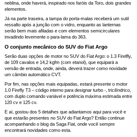
neblina, onde haverá, inspirado nos faróis da Toro, dois grandes 
elementos.
Já na parte traseira, a tampa do porta-malas receberá um sutil 
ressalto após a junção com o vidro, enquanto as lanternas 
serão bem mais afiladas e com elementos semicirculares 
invadindo levemente o para-lama do 363.
O conjunto mecânico do SUV do Fiat Argo
Serão duas opções de motor no SUV do Fiat Argo: o 1.3 Firelfly, 
de 109 cavalos e 14,2 kgfm (com etanol), que equipará a 
versão de entrada, onde, ainda, deverá trazer como novidade 
um câmbio automático CVT.
Por fim, nas opções mais equipadas, estará presente o motor 
1.0 Firefly T3 – código interno para designar turbo -, tricilíndrico, 
com duplo comando variável e potência máxima estimada entre 
120 cv e 125 cv.
E aí, gostou dos 5 detalhes que adiantamos aqui para você e 
que estarão presentes no SUV do Fiat Argo? Então continue 
acompanhando o blog da Saga Fiat, onde você sempre 
encontrará novidades como esta.