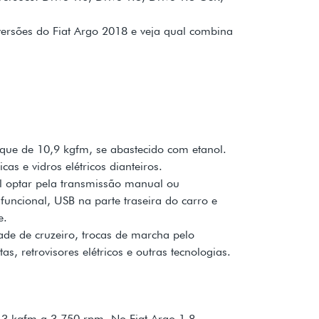
versões do Fiat Argo 2018 e veja qual combina
orque de 10,9 kgfm, se abastecido com etanol.
as e vidros elétricos dianteiros.
el optar pela transmissão manual ou
uncional, USB na parte traseira do carro e
e.
ade de cruzeiro, trocas de marcha pelo
s, retrovisores elétricos e outras tecnologias.
,3 kgfm a 3.750 rpm. No Fiat Argo 1.8