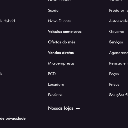
Scudo
Produtor r
k Hybrid
Novo Ducato
Autoescola
Veículos seminovos
Governo
Ofertas do mês
Serviços
Vendas diretas
Agendamen
Microempresas
Revisão e
ck
PCD
Peças
Locadora
Pneus
Frotistas
Soluções f
Nossas lojas
a de privacidade