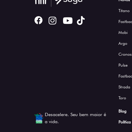
Titano
Fastbac
Mobi
Argo
Cronos
Pulse
Fastba
Strada
Toro
Blog
Desacelere. Seu bem maior é
a vida.
Polític