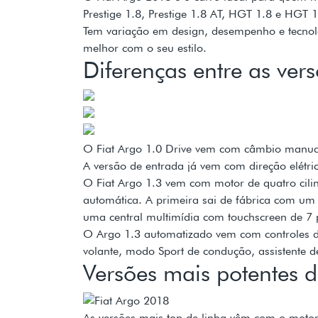
Prestige 1.8, Prestige 1.8 AT, HGT 1.8 e HGT 1
Tem variação em design, desempenho e tecnolo
melhor com o seu estilo.
Diferenças entre as ver
O Fiat Argo 1.0 Drive vem com câmbio manual e
A versão de entrada já vem com direção elétrica
O Fiat Argo 1.3 vem com motor de quatro cili
automática. A primeira sai de fábrica com um 
uma central multimídia com touchscreen de 7 
O Argo 1.3 automatizado vem com controles de 
volante, modo Sport de condução, assistente de 
Versões mais potentes 
As versões mais top de linha vêm com o motor