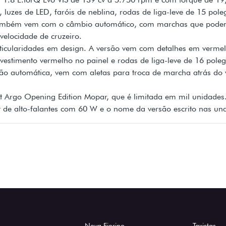
 luzes de LED, faróis de neblina, rodas de liga-leve de 15 po
 também vem com o câmbio automático, com marchas que podem s
velocidade de cruzeiro.
icularidades em design. A versão vem com detalhes em vermelh
vestimento vermelho no painel e rodas de liga-leve de 16 po
ão automática, vem com aletas para troca de marcha atrás do vo
iat Argo Opening Edition Mopar, que é limitada em mil unidade
 kit de alto-falantes com 60 W e o nome da versão escrito nas una
Nova Fiorino
Taxistas