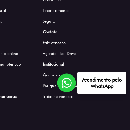
ural
Financiamento
s
Seguro
Contato
Fale conosco
to online
Agendar Test Drive
 manutenção
Institucional
Quem somos
Atendimento pelo
WhatsApp
Por que comprar na Saga
inanceiras
Trabalhe conosco