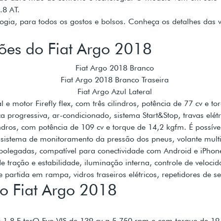
.8 AT.
gia, para todos os gostos e bolsos. Conheça os detalhes das 
sões do Fiat Argo 2018
 motor Firefly flex, com três cilindros, potência de 77 cv e t
 progressiva, ar-condicionado, sistema Start&Stop, travas elétric
ndros, com potência de 109 cv e torque de 14,2 kgfm. É possív
sistema de monitoramento da pressão dos pneus, volante multif
polegadas, compatível para conectividade com Android e iPhon
tração e estabilidade, iluminação interna, controle de velocid
partida em rampa, vidros traseiros elétricos, repetidores de seta
do Fiat Argo 2018
 1.8 E.torQ Evo VIS de 139 cv a 5.750 rpm e com torque de 19