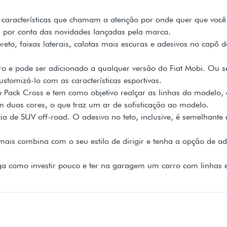
sas características que chamam a atenção por onde quer que vo
por conta das novidades lançadas pela marca.
reto, faixas laterais, calotas mais escuras e adesivos no capô d
ro e pode ser adicionado a qualquer versão do Fiat Mobi. Ou 
ustomizá-lo com as características esportivas.
e Pack Cross e tem como objetivo realçar as linhas do modelo, 
m duas cores, o que traz um ar de sofisticação ao modelo.
 de SUV off-road. O adesivo no teto, inclusive, é semelhante a
is combina com o seu estilo de dirigir e tenha a opção de adic
a como investir pouco e ter na garagem um carro com linhas e