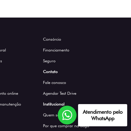
Consórcio
ural
Financiamento
s
Seguro
Contato
Fale conosco
to online
Agendar Test Drive
 manutenção
Institucional
Atendimento pelo
Quem somos
WhatsApp
Por que comprar na Saga