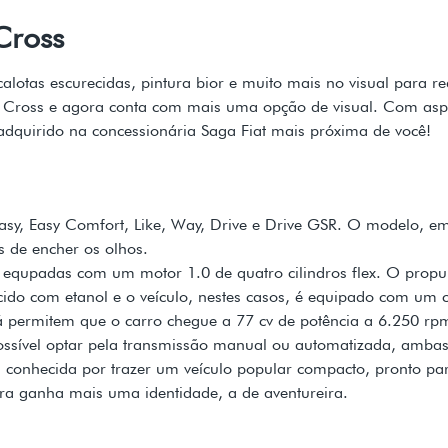
Cross
lotas escurecidas, pintura bior e muito mais no visual para rea
 Cross e agora conta com mais uma opção de visual. Com aspect
adquirido na concessionária Saga Fiat mais próxima de você!
Easy, Easy Comfort, Like, Way, Drive e Drive GSR. O modelo, em
s de encher os olhos.
o equpadas com um motor 1.0 de quatro cilindros flex. O prop
cido com etanol e o veículo, nestes casos, é equipado com um
 já permitem que o carro chegue a 77 cv de potência a 6.250 
 possível optar pela transmissão manual ou automatizada, amba
a conhecida por trazer um veículo popular compacto, pronto pa
ra ganha mais uma identidade, a de aventureira.