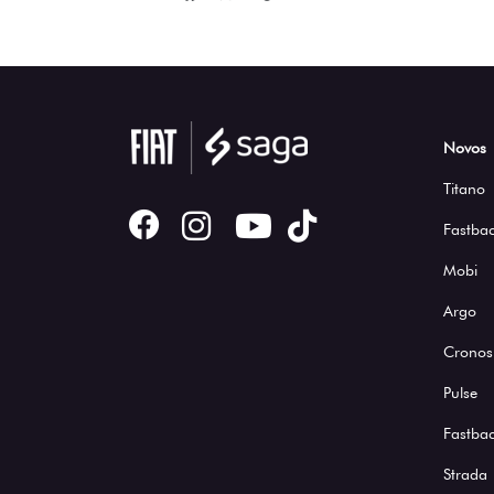
Novos
Titano
Fastbac
Mobi
Argo
Cronos
Pulse
Fastba
Strada