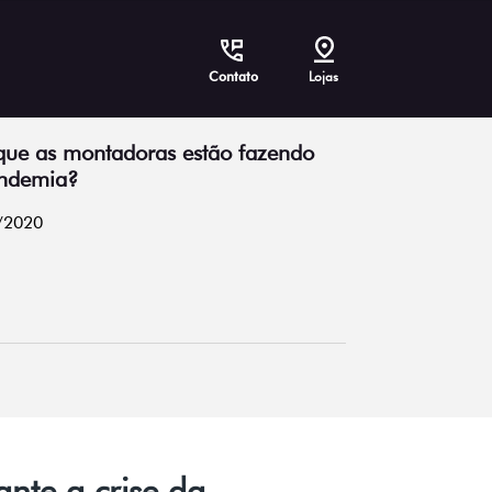
Contato
Lojas
que as montadoras estão fazendo
andemia?
/2020
nte a crise da