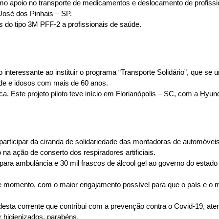
omo apoio no transporte de medicamentos e deslocamento de profissio
José dos Pinhais – SP.
do tipo 3M PFF-2 a profissionais de saúde.
nteressante ao instituir o programa “Transporte Solidário”, que se 
aúde e idosos com mais de 60 anos.
ca. Este projeto piloto teve início em Florianópolis – SC, com a Hyun
 participar da ciranda de solidariedade das montadoras de automóveis
a ação de conserto dos respiradores artificiais. 
para ambulância e 30 mil frascos de álcool gel ao governo do estado
te momento, com o maior engajamento possível para que o país e o mu
esta corrente que contribui com a prevenção contra o Covid-19, ate
 higienizados, parabéns.