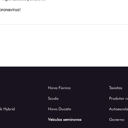
oronavírus!
Nova Fiorino
Taxistas
Scudo
Produtor r
k Hybrid
Novo Ducato
Autoescola
Veículos seminovos
Governo