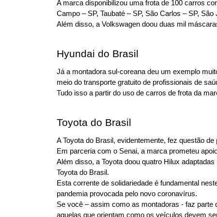
A marca disponibilizou uma frota de 100 carros c
Campo – SP, Taubaté – SP, São Carlos – SP, São 
Além disso, a Volkswagen doou duas mil máscaras 
Hyundai do Brasil
Já a montadora sul-coreana deu um exemplo muito i
meio do transporte gratuito de profissionais de s
Tudo isso a partir do uso de carros de frota da mar
Toyota do Brasil
A Toyota do Brasil, evidentemente, fez questão de
Em parceria com o Senai, a marca prometeu apoio n
Além disso, a Toyota doou quatro Hilux adaptadas 
Toyota do Brasil.
Esta corrente de solidariedade é fundamental nes
pandemia provocada pelo novo coronavírus.
Se você – assim como as montadoras - faz parte d
aquelas que orientam como os veículos devem ser