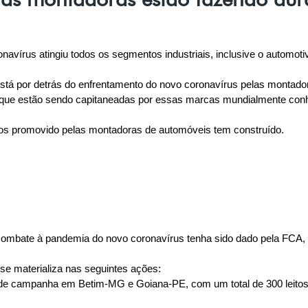
avírus atingiu todos os segmentos industriais, inclusive o automotiv
 está por detrás do enfrentamento do novo coronavírus pelas montador
que estão sendo capitaneadas por essas marcas mundialmente conhe
ços promovido pelas montadoras de automóveis tem construído.
ombate à pandemia do novo coronavírus tenha sido dado pela FCA, r
se materializa nas seguintes ações:
is de campanha em Betim-MG e Goiana-PE, com um total de 300 leitos