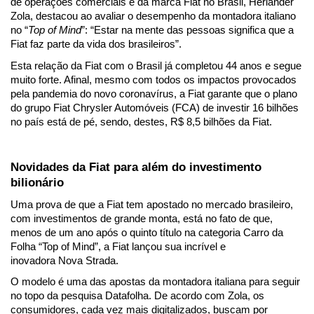
de operações comerciais e da marca Fiat no Brasil, Herlander 
Zola, destacou ao avaliar o desempenho da montadora italiano 
no “
Top of Mind
”: “Estar na mente das pessoas significa que a 
Fiat faz parte da vida dos brasileiros”.
Esta relação da Fiat com o Brasil já completou 44 anos e segue 
muito forte. Afinal, mesmo com todos os impactos provocados 
pela pandemia do novo coronavírus, a Fiat garante que o plano 
do grupo Fiat Chrysler Automóveis (FCA) de investir 16 bilhões 
no país está de pé, sendo, destes, R$ 8,5 bilhões da Fiat.
Novidades da Fiat para além do investimento 
bilionário
Uma prova de que a Fiat tem apostado no mercado brasileiro, 
com investimentos de grande monta, está no fato de que, 
menos de um ano após o 
quinto título na categoria Carro da 
Folha “Top of Mind
”, a Fiat lançou sua incrível e 
inovadora 
Nova Strada
. 
O modelo é uma das apostas da montadora italiana para seguir 
no topo da pesquisa Datafolha. De acordo com Zola, os 
consumidores, cada vez mais digitalizados, buscam por 