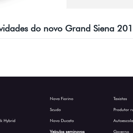
ovidades do novo Grand Siena 20
Nova Fiorino
Taxistas
Scudo
Produtor r
k Hybrid
Novo Ducato
Autoescola
Veículos seminovos
Governo