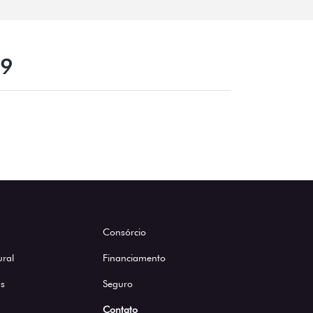
19
Consórcio
ural
Financiamento
s
Seguro
Contato