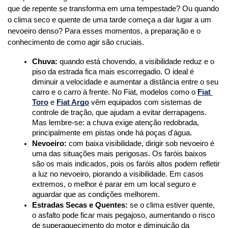
que de repente se transforma em uma tempestade? Ou quando 
o clima seco e quente de uma tarde começa a dar lugar a um 
nevoeiro denso? Para esses momentos, a preparação e o 
conhecimento de como agir são cruciais.
Chuva:
 quando está chovendo, a visibilidade reduz e o 
piso da estrada fica mais escorregadio. O ideal é 
diminuir a velocidade e aumentar a distância entre o seu 
carro e o carro à frente. No Fiat, modelos como o 
Fiat 
Toro
 e 
Fiat Argo
 vêm equipados com sistemas de 
controle de tração, que ajudam a evitar derrapagens. 
Mas lembre-se: a chuva exige atenção redobrada, 
principalmente em pistas onde há poças d'água.
Nevoeiro:
 com baixa visibilidade, dirigir sob nevoeiro é 
uma das situações mais perigosas. Os faróis baixos 
são os mais indicados, pois os faróis altos podem refletir 
a luz no nevoeiro, piorando a visibilidade. Em casos 
extremos, o melhor é parar em um local seguro e 
aguardar que as condições melhorem.
Estradas Secas e Quentes:
 se o clima estiver quente, 
o asfalto pode ficar mais pegajoso, aumentando o risco 
de superaquecimento do motor e diminuição da 