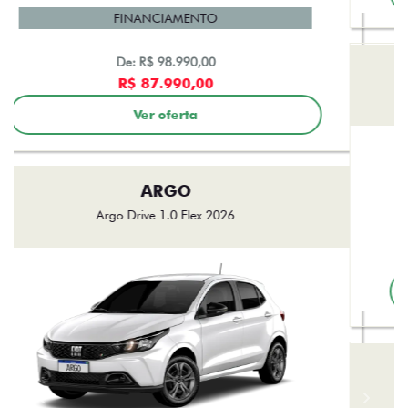
MOBI
Mobi Trekking 1.0 2027
FINANCIAMENTO
De: R$ 87.990,00
templates.template-01.components.carousel.texts.control
templa
R$ 74.990,00
Ver oferta
ARGO
Argo Drive 1.3 AT Flex 2026
FINANCIAMENTO
De: R$ 108.990,00