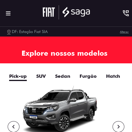
DF: Estação Fiat SIA
Alterar
Explore nossos modelos
Pick-up
SUV
Sedan
Furgão
Hatch