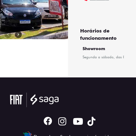
Desacelere. Seu bem maior é a vida.
Novos
Titano