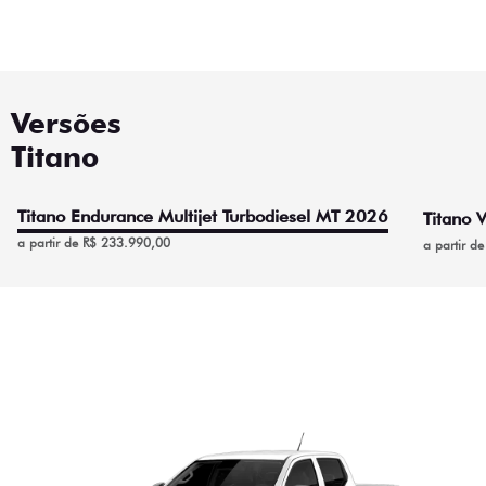
Versões
Titano
Titano Endurance Multijet Turbodiesel MT 2026
Titano 
a partir de R$ 233.990,00
a partir d
Titano Endurance Multijet
Turbodiesel MT 2026