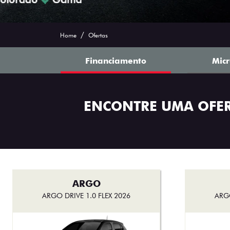
Ofertas Saga Fiat
Home
Ofertas
Financiamento
Mic
ENCONTRE UMA OFE
ARGO
ARGO DRIVE 1.0 FLEX 2026
ARGO