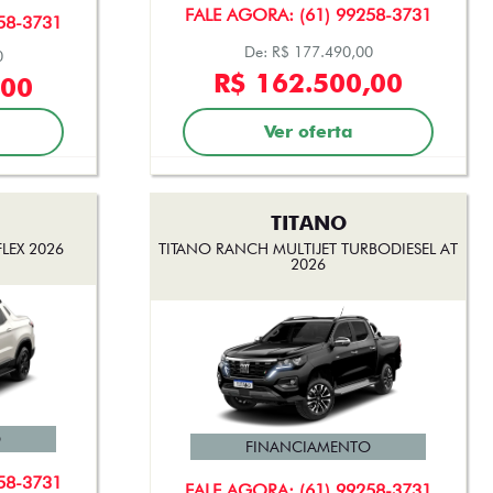
FALE AGORA: (61) 99258-3731
58-3731
De: R$ 177.490,00
0
R$ 162.500,00
,00
Ver oferta
TITANO
LEX 2026
TITANO RANCH MULTIJET TURBODIESEL AT
2026
O
FINANCIAMENTO
58-3731
FALE AGORA: (61) 99258-3731